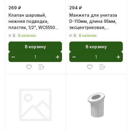
269 ₽
294 ₽
Клапан шаровый,
Манжета для унитаза
нижняя подводка,
D-110мм, длина 95мм,
пластик, 1/2", WC5550
эксцентриковая,
(1/30)
смещение 20мм АНИ
0
0
В наличии
В наличии
ГРОТ W0410 (1/50)
В корзину
В корзину