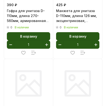
390 ₽
425 ₽
Гофра для унитаза D-
Манжета для унитаза
110мм, длина 270-
D-110мм, длина 126 мм,
560мм, армированная
эксцентриковая,
SMS1003В 04885 (1/16)
смещение 40мм АНИ
0
0
В наличии
В наличии
ГРОТ W0420 (1/40)
В корзину
В корзину