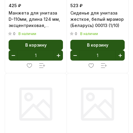
425 ₽
523 ₽
Манжета для унитаза
Сиденье для унитаза
D-110мм, длина 124 мм,
жесткое, белый мрамор
эксцентриковая,
(Беларусь) 00013 (1/10)
смещение 20мм АНИ
0
0
В наличии
В наличии
W0221 (1/40)
В корзину
В корзину