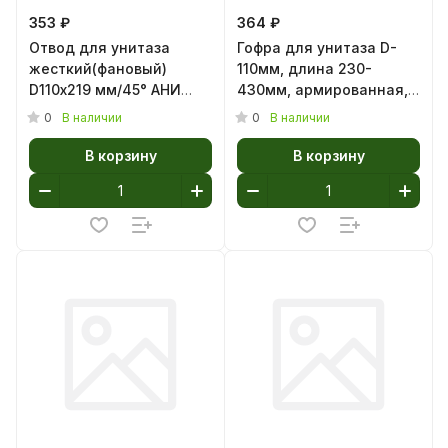
353 ₽
364 ₽
Отвод для унитаза
Гофра для унитаза D-
жесткий(фановый)
110мм, длина 230-
D110х219 мм/45° АНИ
430мм, армированная,
Пласт W4220 (1/30)
SMS1003С 04429 (1/16)
0
0
В наличии
В наличии
В корзину
В корзину