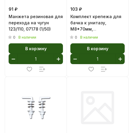
91 ₽
103 ₽
Манжета резиновая для
Комплект крепежа для
перехода на чугун
бачка к унитазу,
123/110, 07178 (1/50)
М8*70мм,
оцинкованные, гайки
0
0
В наличии
В наличии
металл, 00408 (1/50)
В корзину
В корзину