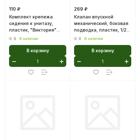
110 ₽
269 ₽
Комплект крепежа
Клапан впускной
сидения к унитазу,
механический, боковая
пластик, "Виктория"
подводка, пластик, 1/2",
20981220 (1/60)
WC5050 (1/30)
0
0
В наличии
В наличии
В корзину
В корзину