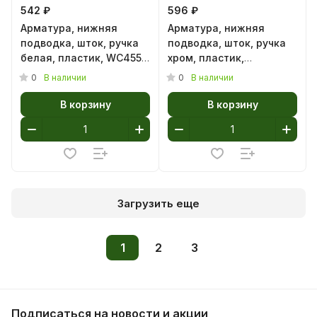
542 ₽
596 ₽
Арматура, нижняя
Арматура, нижняя
подводка, шток, ручка
подводка, шток, ручка
белая, пластик, WC4550
хром, пластик,
(1/20)
WC4550M (1/20)
0
0
В наличии
В наличии
В корзину
В корзину
Загрузить еще
1
2
3
Подписаться
на новости и акции