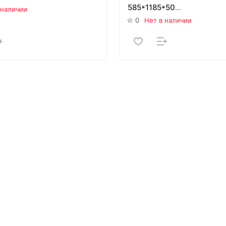
585*1185*50
 наличии
(4,85кв.м./0,2429м3/7шт)
0
Нет в наличии