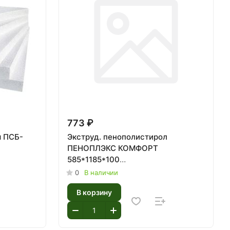
773 ₽
 ПСБ-
Экструд. пенополистирол
ПЕНОПЛЭКС КОМФОРТ
585*1185*100
(2,77кв.м./0,2772м3/4шт) 1шт
0
В наличии
В корзину