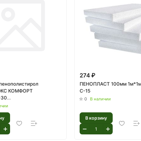
274 ₽
 пенополистирол
ПЕНОПЛАСТ 100мм 1м*1м
КС КОМФОРТ
С-15
*30
0
В наличии
./0,2704/13шт) 1шт
ичии
ну
В корзину