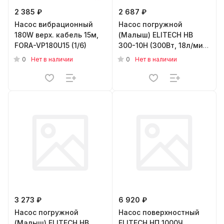
2 385 ₽
2 687 ₽
Насос вибрационный
Насос погружной
180W верх. кабель 15м,
(Малыш) ELITECH НВ
FORA-VP180U15 (1/6)
300-10Н (300Вт, 18л/мин,
нижний. забор, Н-70м,
0
0
Нет в наличии
Нет в наличии
10м)
3 273 ₽
6 920 ₽
Насос погружной
Насос поверхностный
(Малыш) ELITECH НВ
ELITECH НП 1000Ч