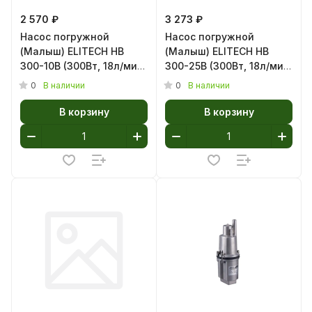
2 570 ₽
3 273 ₽
Насос погружной
Насос погружной
(Малыш) ELITECH НВ
(Малыш) ELITECH НВ
300-10В (300Вт, 18л/мин,
300-25В (300Вт, 18л/мин,
верх. забор, Н-70м, 10м)
верх. забор, Н-70м, 25м)
0
0
В наличии
В наличии
В корзину
В корзину