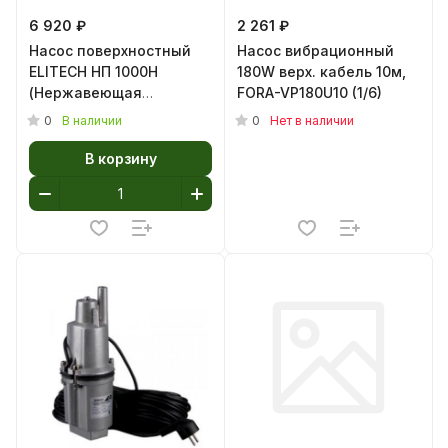
6 920 ₽
2 261 ₽
Насос поверхностный
Насос вибрационный
ELITECH НП 1000Н
180W верх. кабель 10м,
(Нержавеющая
FORA-VP180U10 (1/6)
сталь,1000Вт,Напор-42м,Глубина-8м,
0
0
В наличии
Нет в наличии
4,4бар, 53л/м)
В корзину