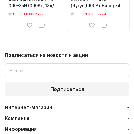
300-25Н (300Вт, 18л/
(Чугун,1000Вт,Напор-44м,Гл
мин, нижний. забор,
3,5бар, 53л/м)
0
0
Нет в наличии
Нет в наличии
Н-70м, 25м)
Подписаться
на новости и акции
Подписаться
Интернет-магазин
Компания
Информация